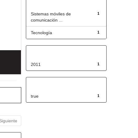
Título
Sistemas móviles de
1
comunicación ...
Tecnología
1
Fecha de lanzamiento
2011
1
Has File(s)
true
1
Siguiente