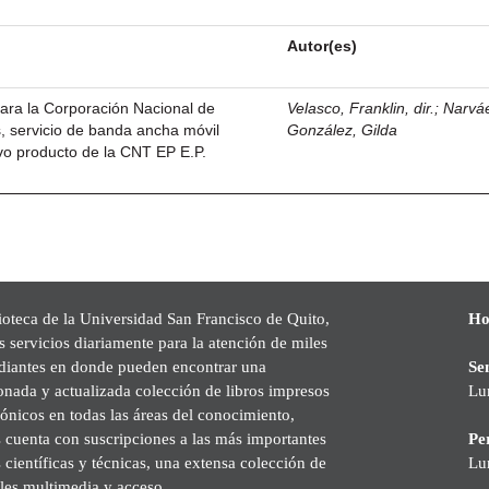
Autor(es)
ara la Corporación Nacional de
Velasco, Franklin, dir.
;
Narvá
, servicio de banda ancha móvil
González, Gilda
vo producto de la CNT EP E.P.
ioteca de la Universidad San Francisco de Quito,
Ho
s servicios diariamente para la atención de miles
udiantes en donde pueden encontrar una
Se
onada y actualizada colección de libros impresos
Lu
rónicos en todas las áreas del conocimiento,
cuenta con suscripciones a las más importantes
Pe
s científicas y técnicas, una extensa colección de
Lu
les multimedia y acceso.