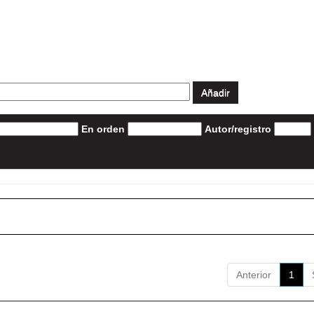
En orden
Autor/registro
Anterior
1