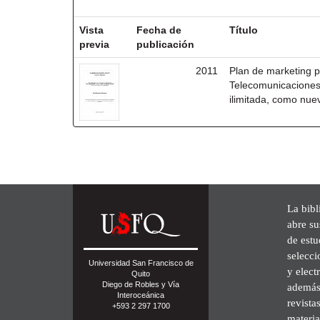
Resultados por ítem:
Vista
Fecha de
Título
previa
publicación
2011
Plan de marketing p
Telecomunicaciones
ilimitada, como nue
La bibl
abre su
de est
selecci
Universidad San Francisco de
y elect
Quito
Diego de Robles y Vía
además 
Interoceánica
revista
+593 2 297 1700
materia