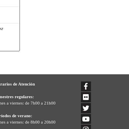
ez
rarios de Atención
mestres regulares:
nes a viernes: de 7h00 a 21h00
ríodos de verano:
nes a viernes: de 8h00 a 20h00