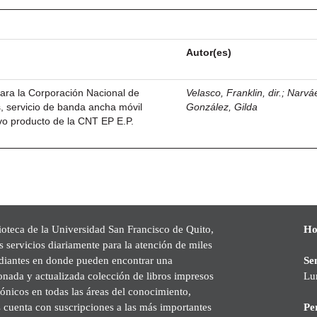
Autor(es)
ara la Corporación Nacional de
Velasco, Franklin, dir.
;
Narvá
, servicio de banda ancha móvil
González, Gilda
vo producto de la CNT EP E.P.
ioteca de la Universidad San Francisco de Quito,
Ho
s servicios diariamente para la atención de miles
udiantes en donde pueden encontrar una
Se
onada y actualizada colección de libros impresos
Lu
rónicos en todas las áreas del conocimiento,
cuenta con suscripciones a las más importantes
Pe