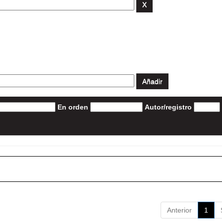
En orden
Autor/registro
Anterior
1