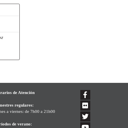
ez
rarios de Atención
mestres regulares:
nes a viernes: de 7h00 a 21h00
ríodos de verano: