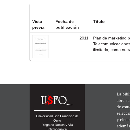
Resultados por ítem:
Vista
Fecha de
Título
previa
publicación
2011
Plan de marketing p
Telecomunicaciones
ilimitada, como nue
La bibl
abre su
de est
selecci
Universidad San Francisco de
y elect
Quito
Diego de Robles y Vía
además 
Interoceánica