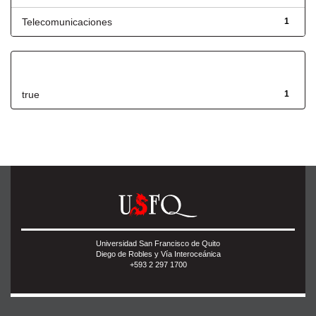
Telecomunicaciones
1
Has File(s)
true
1
Universidad San Francisco de Quito
Diego de Robles y Vía Interoceánica
+593 2 297 1700