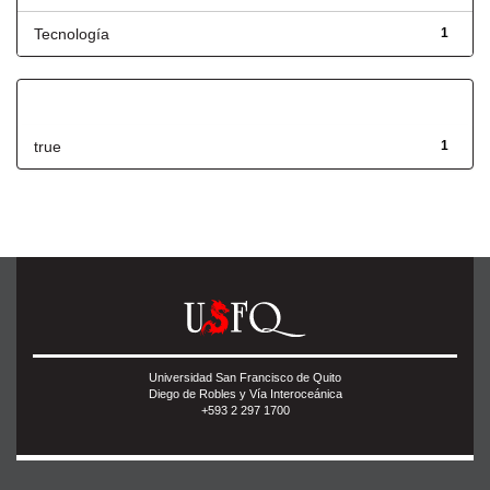
Tecnología
1
Has File(s)
true
1
Universidad San Francisco de Quito
Diego de Robles y Vía Interoceánica
+593 2 297 1700