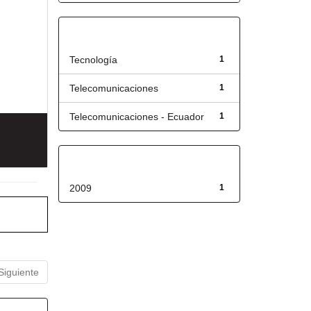
Título
Tecnología
1
Telecomunicaciones
1
Telecomunicaciones - Ecuador
1
Fecha de lanzamiento
2009
1
Siguiente