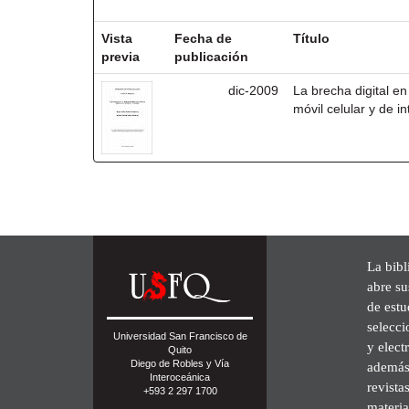
Resultados por ítem:
Vista
Fecha de
Título
previa
publicación
dic-2009
La brecha digital en 
móvil celular y de i
La bibl
abre su
de est
selecci
Universidad San Francisco de
y elect
Quito
Diego de Robles y Vía
además 
Interoceánica
revista
+593 2 297 1700
materia