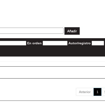
En orden
Autor/registro
Anterior
1