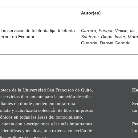
Autor(es)
los servicios de telefonía fija, telefonía
Carrera, Enrique Vinicio, dir.
nternet en Ecuador
Saeteros, Diego Javier
;
Mor
Guerrón, Darwin Germán
ioteca de la Universidad San Francisco de Quito,
Ho
s servicios diariamente para la atención de miles
udiantes en donde pueden encontrar una
Se
onada y actualizada colección de libros impresos
Lu
rónicos en todas las áreas del conocimiento,
cuenta con suscripciones a las más importantes
Pe
s científicas y técnicas, una extensa colección de
Lu
les multimedia y acceso.