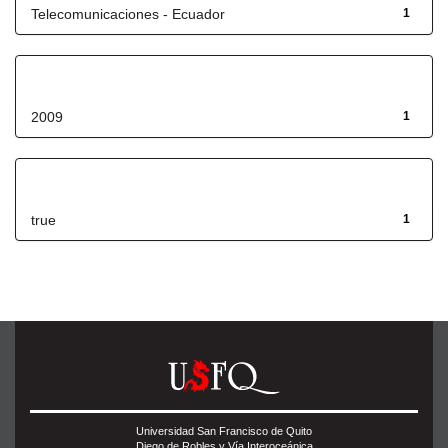
Telecomunicaciones - Ecuador
1
Fecha de lanzamiento
2009
1
Has File(s)
true
1
Universidad San Francisco de Quito
Diego de Robles y Vía Interoceánica