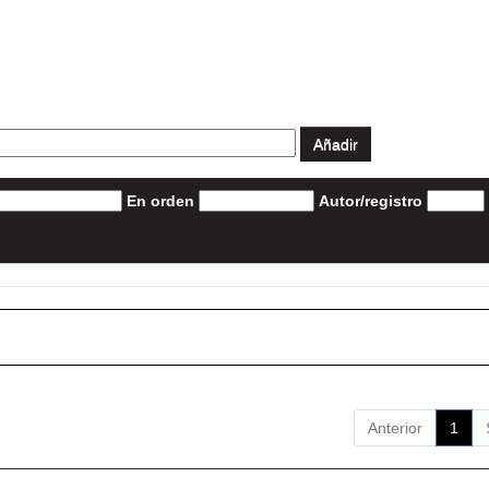
En orden
Autor/registro
Anterior
1