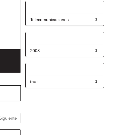
Título
Telecomunicaciones
1
Fecha de lanzamiento
2008
1
Has File(s)
true
1
Siguiente