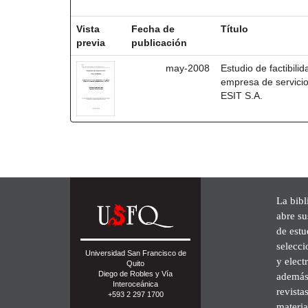
Resultados por ítem:
Vista
Fecha de
Título
previa
publicación
may-2008
Estudio de factibil
empresa de servicio
ESIT S.A.
La bibl
abre su
de est
selecci
Universidad San Francisco de
y elect
Quito
Diego de Robles y Vía
además 
Interoceánica
revista
+593 2 297 1700
materia