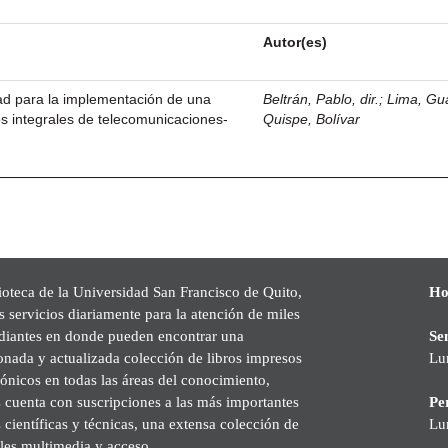
Autor(es)
idad para la implementación de una
Beltrán, Pablo, dir.
;
Lima, Gu
s integrales de telecomunicaciones-
Quispe, Bolívar
ioteca de la Universidad San Francisco de Quito,
Ho
s servicios diariamente para la atención de miles
udiantes en donde pueden encontrar una
Se
onada y actualizada colección de libros impresos
Lu
rónicos en todas las áreas del conocimiento,
cuenta con suscripciones a las más importantes
Pe
s científicas y técnicas, una extensa colección de
Lu
les multimedia y acceso.