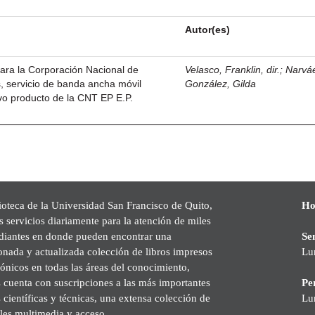
Autor(es)
ara la Corporación Nacional de
Velasco, Franklin, dir.
;
Narvá
, servicio de banda ancha móvil
González, Gilda
vo producto de la CNT EP E.P.
ioteca de la Universidad San Francisco de Quito,
Ho
s servicios diariamente para la atención de miles
udiantes en donde pueden encontrar una
Se
onada y actualizada colección de libros impresos
Lu
rónicos en todas las áreas del conocimiento,
cuenta con suscripciones a las más importantes
Pe
s científicas y técnicas, una extensa colección de
Lu
les multimedia y acceso.