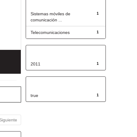
Título
Sistemas móviles de
1
comunicación ...
Telecomunicaciones
1
Fecha de lanzamiento
2011
1
Has File(s)
true
1
Siguiente