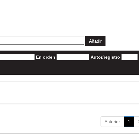
En orden
Autor/registro
Anterior
1