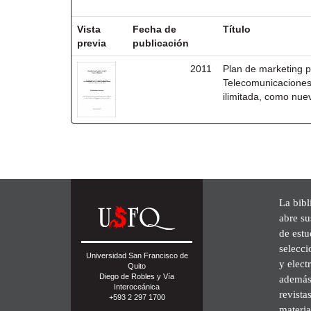
Resultados por ítem:
Vista
Fecha de
Título
previa
publicación
2011
Plan de marketing p
Telecomunicaciones
ilimitada, como nue
La bibl
abre su
de est
selecci
Universidad San Francisco de
y elect
Quito
Diego de Robles y Vía
además 
Interoceánica
revista
+593 2 297 1700
materia