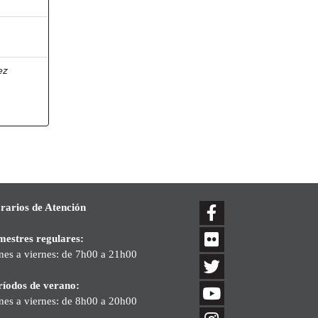
ez
rarios de Atención
mestres regulares:
nes a viernes: de 7h00 a 21h00
ríodos de verano:
nes a viernes: de 8h00 a 20h00