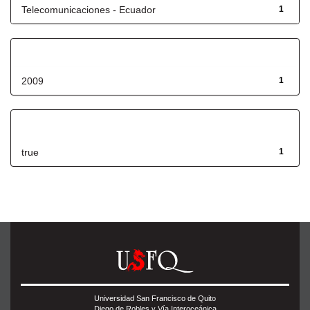
Telecomunicaciones - Ecuador
1
Fecha de lanzamiento
2009
1
Has File(s)
true
1
Universidad San Francisco de Quito
Diego de Robles y Vía Interoceánica