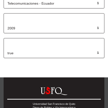
Telecomunicaciones - Ecuador
1
Fecha de lanzamiento
2009
1
Has File(s)
true
1
Universidad San Francisco de Quito
Diego de Robles y Vía Interoceánica