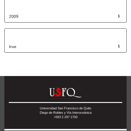
Fecha de lanzamiento
2009
1
Has File(s)
true
1
Universidad San Francisco de Quito
Diego de Robles y Vía Interoceánica
+593 2 297 1700