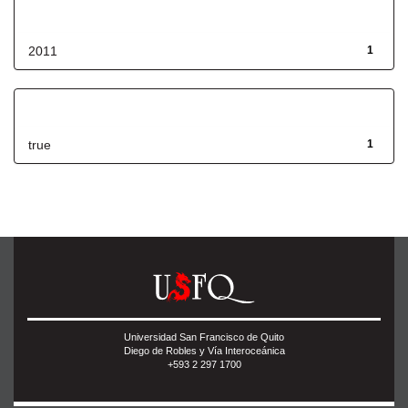
Fecha de lanzamiento
2011
1
Has File(s)
true
1
Universidad San Francisco de Quito
Diego de Robles y Vía Interoceánica
+593 2 297 1700