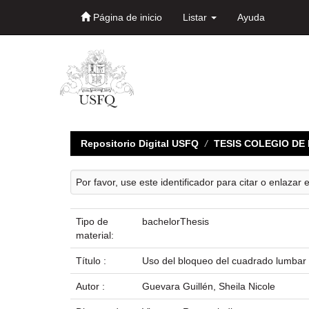
Página de inicio
Listar
Ayuda
Skip
navigation
Repositorio Digital USFQ
TESIS COLEGIO D
Por favor, use este identificador para citar o enlazar 
Tipo de
bachelorThesis
material:
Título :
Uso del bloqueo del cuadrado lumbar d
Autor :
Guevara Guillén, Sheila Nicole