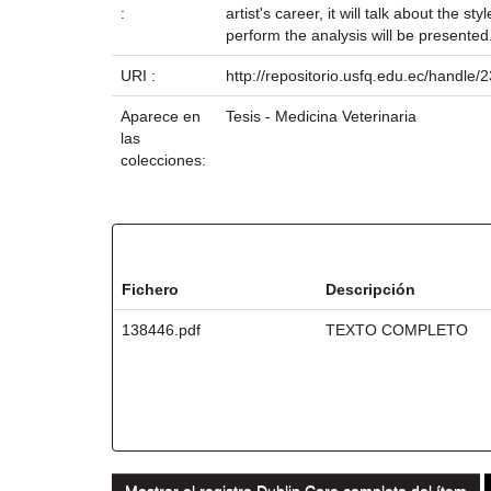
:
artist's career, it will talk about the
perform the analysis will be presented.
URI :
http://repositorio.usfq.edu.ec/handle
Aparece en
Tesis - Medicina Veterinaria
las
colecciones:
Ficheros en este ítem:
Fichero
Descripción
138446.pdf
TEXTO COMPLETO