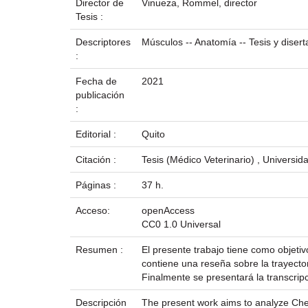
Director de
Vinueza, Rommel, director
Tesis :
Descriptores
Músculos -- Anatomía -- Tesis y dise
:
Fecha de
2021
publicación
:
Editorial :
Quito
Citación :
Tesis (Médico Veterinario) , Universid
Páginas :
37 h.
Acceso:
openAccess
CC0 1.0 Universal
Resumen :
El presente trabajo tiene como objetiv
contiene una reseña sobre la trayecto
Finalmente se presentará la transcripci
Descripción
The present work aims to analyze Chet 