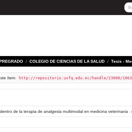
E PREGRADO
COLEGIO DE CIENCIAS DE LA SALUD
Tesis - Me
este ítem:
http://repositorio.usfq.edu.ec/handle/23000/1063
entro de la terapia de analgesia multimodal en medicina veterinaria : 