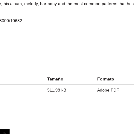
 style, his album, melody, harmony and the most common patterns that he us
..
/23000/10632
Tamaño
Formato
511.98 kB
Adobe PDF