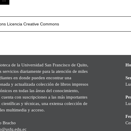
mons
Licencia Creative Commons
ioteca de la Universidad San Francisco de Quito,
Ho
s servicios diariamente para la atención de miles
udiantes en donde pueden encontrar una
Se
onada y actualizada colección de libros impresos
Lu
rónicos en todas las áreas del conocimiento,
cuenta con suscripciones a las más importantes
Pe
s científicas y técnicas, una extensa colección de
Lu
les multimedia y acceso.
Fer
o Bracho
Ce
o@usfq.edu.ec