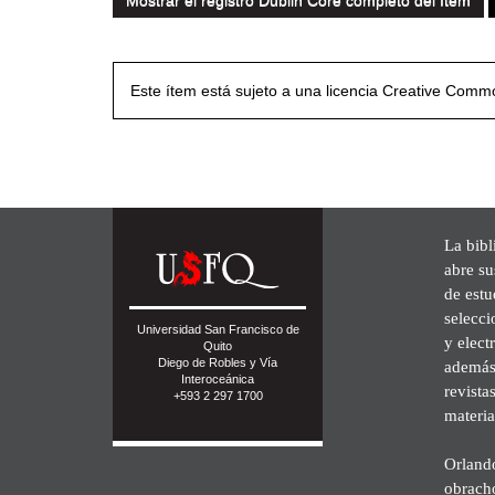
Mostrar el registro Dublin Core completo del ítem
Este ítem está sujeto a una licencia Creative Com
La bibl
abre su
de est
selecci
Universidad San Francisco de
y elect
Quito
Diego de Robles y Vía
además 
Interoceánica
revista
+593 2 297 1700
materia
Orland
obrach