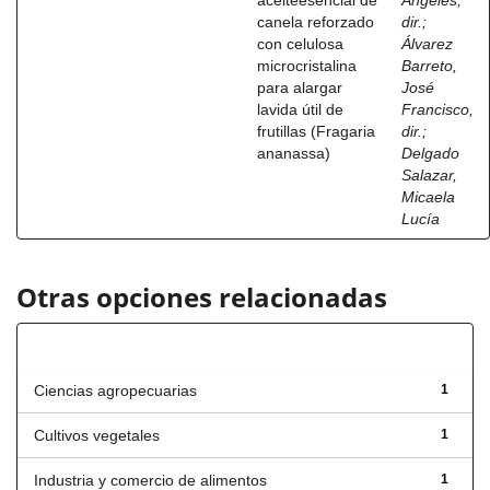
aceiteesencial de
Ángeles,
canela reforzado
dir.
;
con celulosa
Álvarez
microcristalina
Barreto,
para alargar
José
lavida útil de
Francisco,
frutillas (Fragaria
dir.
;
ananassa)
Delgado
Salazar,
Micaela
Lucía
Otras opciones relacionadas
Título
Ciencias agropecuarias
1
Cultivos vegetales
1
Industria y comercio de alimentos
1