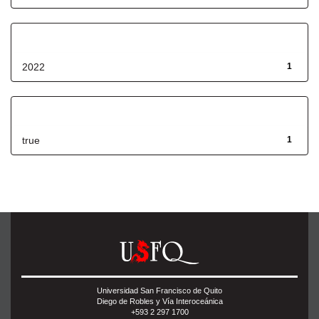
Fecha de lanzamiento
2022
1
Has File(s)
true
1
Universidad San Francisco de Quito
Diego de Robles y Vía Interoceánica
+593 2 297 1700