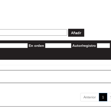
En orden
Autor/registro
Anterior
1