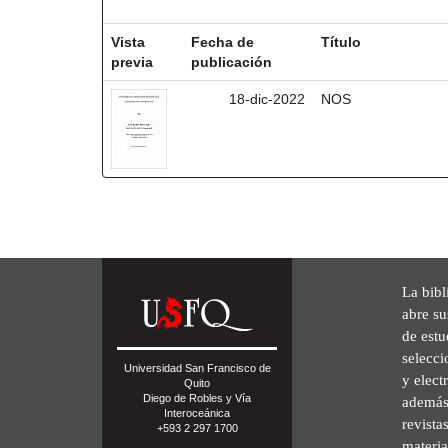
Resultados por ítem:
Vista
Fecha de
Título
previa
publicación
18-dic-2022
NOS
La bibl
abre su
de est
selecci
Universidad San Francisco de
y elect
Quito
Diego de Robles y Vía
además 
Interoceánica
revista
+593 2 297 1700
materia