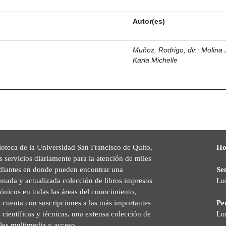
Autor(es)
Muñoz, Rodrigo, dir.
;
Molina 
Karla Michelle
ioteca de la Universidad San Francisco de Quito,
Ho
s servicios diariamente para la atención de miles
udiantes en donde pueden encontrar una
Se
onada y actualizada colección de libros impresos
Lu
rónicos en todas las áreas del conocimiento,
cuenta con suscripciones a las más importantes
Pe
s científicas y técnicas, una extensa colección de
Lu
les multimedia y acceso.