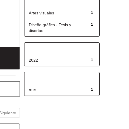
Título
Artes visuales
1
Diseño gráfico - Tesis y
1
disertac...
Fecha de lanzamiento
2022
1
Has File(s)
true
1
Siguiente