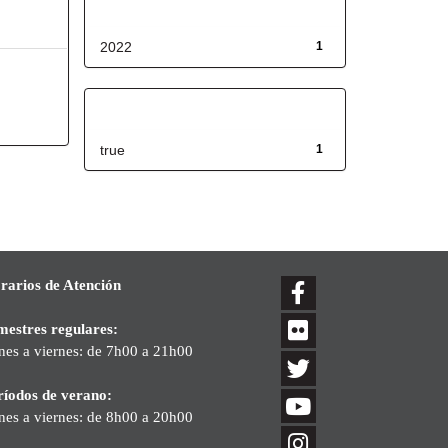
Fecha de lanzamiento
2022
1
Has File(s)
true
1
rarios de Atención
mestres regulares:
nes a viernes: de 7h00 a 21h00
ríodos de verano:
nes a viernes: de 8h00 a 20h00