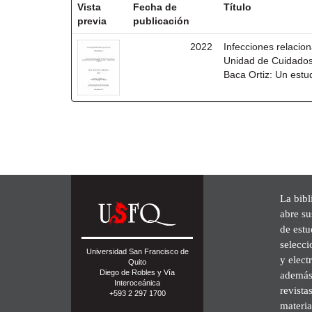
Vista
Fecha de
Título
previa
publicación
2022
Infecciones relacio
Unidad de Cuidados 
Baca Ortiz: Un estu
La bibl
abre su
de est
selecci
Universidad San Francisco de
y elect
Quito
Diego de Robles y Vía
además 
Interoceánica
revista
+593 2 297 1700
materia