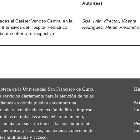
Autor(es)
nadas al Catéter Venoso Central en la
Sisa, Iván, director
;
Vicente
Intensivos del Hospital Pediátrico
Rodríguez, Miriam Alexandra
dio de cohorte retrospectivo
ioteca de la Universidad San Francisco de Quito,
Ho
s servicios diariamente para la atención de miles
udiantes en donde pueden encontrar una
Se
onada y actualizada colección de libros impresos
Lu
rónicos en todas las áreas del conocimiento,
cuenta con suscripciones a las más importantes
Pe
s científicas y técnicas, una extensa colección de
Lu
les multimedia y acceso.