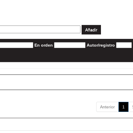
En orden
Autor/registro
Anterior
1