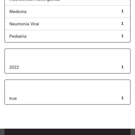
Medicina
1
Neumonía Viral
1
Pediatría
1
Fecha de lanzamiento
2022
1
Has File(s)
true
1