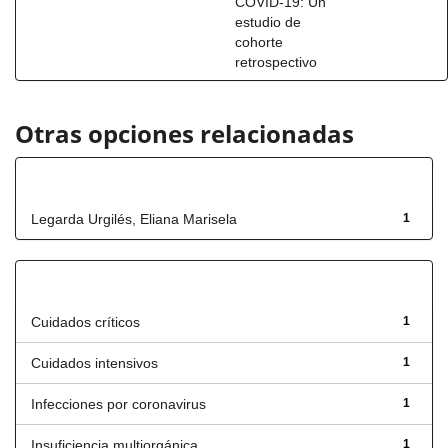
COVID-19: Un
estudio de
cohorte
retrospectivo
Otras opciones relacionadas
Autor
Legarda Urgilés, Eliana Marisela
1
Título
Cuidados críticos
1
Cuidados intensivos
1
Infecciones por coronavirus
1
Insuficiencia multiorgánica
1