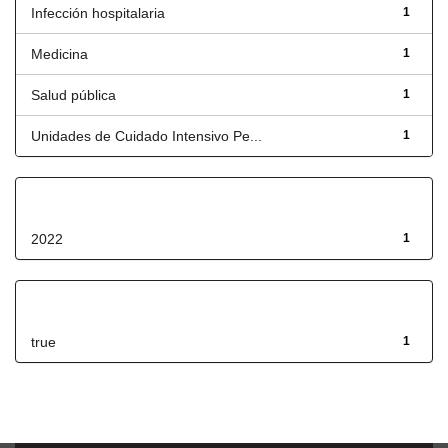
Infección hospitalaria
1
Medicina
1
Salud pública
1
Unidades de Cuidado Intensivo Pe...
1
Fecha de lanzamiento
2022
1
Has File(s)
true
1