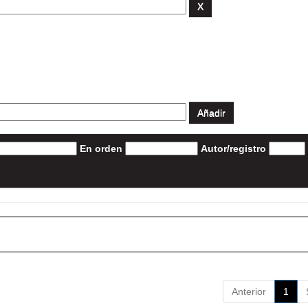
En orden
Autor/registro
Anterior
1