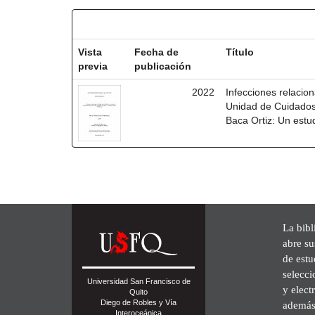
Resultados por ítem:
Vista
Fecha de
Título
previa
publicación
2022
Infecciones relacio
Unidad de Cuidados 
Baca Ortiz: Un estu
La bibl
abre su
de est
selecci
Universidad San Francisco de
y elect
Quito
Diego de Robles y Vía
además 
Interoceánica