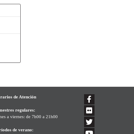
rarios de Atención
mestres regulares:
nes a viernes: de 7h00 a 21h00
ríodos de verano: