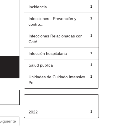
Incidencia
1
Infecciones - Prevención y
1
contro...
Infecciones Relacionadas con
1
Caté...
Infección hospitalaria
1
Salud pública
1
Unidades de Cuidado Intensivo
1
Pe...
Fecha de lanzamiento
2022
1
Siguiente