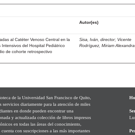
Autor(es)
nadas al Catéter Venoso Central en la
Sisa, Iván, director
;
Vicente
Intensivos del Hospital Pediátrico
Rodríguez, Miriam Alexandra
dio de cohorte retrospectivo
ioteca de la Universidad San Francisco de Quito,
Ho
s servicios diariamente para la atención de miles
udiantes en donde pueden encontrar una
Se
onada y actualizada colección de libros impresos
Lu
rónicos en todas las áreas del conocimiento,
cuenta con suscripciones a las más importantes
Pe