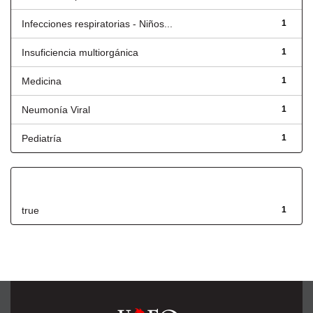
Infecciones respiratorias - Niños...
1
Insuficiencia multiorgánica
1
Medicina
1
Neumonía Viral
1
Pediatría
1
Has File(s)
true
1