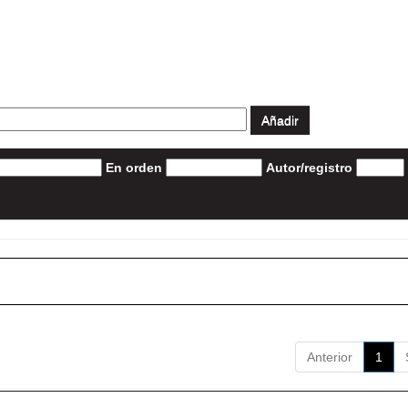
En orden
Autor/registro
Anterior
1