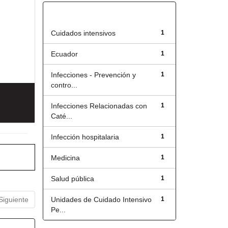
Título
Cuidados intensivos
1
Ecuador
1
Infecciones - Prevención y
1
contro...
Infecciones Relacionadas con
1
Caté...
Infección hospitalaria
1
Medicina
1
Salud pública
1
Siguiente
Unidades de Cuidado Intensivo
1
Pe...