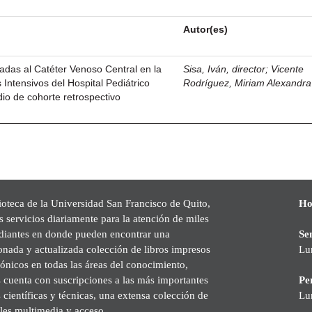
Autor(es)
nadas al Catéter Venoso Central en la
Sisa, Iván, director
;
Vicente
Intensivos del Hospital Pediátrico
Rodríguez, Miriam Alexandra
dio de cohorte retrospectivo
ioteca de la Universidad San Francisco de Quito,
Ho
s servicios diariamente para la atención de miles
udiantes en donde pueden encontrar una
Se
onada y actualizada colección de libros impresos
Lu
rónicos en todas las áreas del conocimiento,
cuenta con suscripciones a las más importantes
Pe
s científicas y técnicas, una extensa colección de
Lu
les multimedia y acceso.