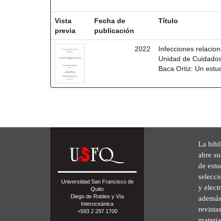
Resultados por ítem:
Vista
Fecha de
Título
previa
publicación
2022
Infecciones relacio
Unidad de Cuidados 
Baca Ortiz: Un estu
La bibl
abre su
de est
selecci
Universidad San Francisco de
y elect
Quito
Diego de Robles y Vía
además 
Interoceánica
revista
+593 2 297 1700
materia