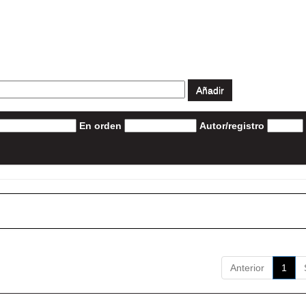
En orden
Autor/registro
Anterior
1