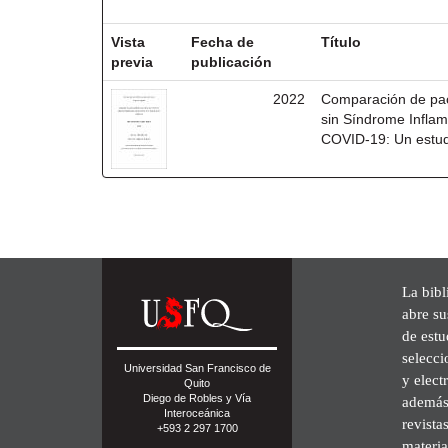
Resultados por ítem:
Vista
Fecha de
Título
previa
publicación
2022
Comparación de pac
sin Síndrome Inflam
COVID-19: Un estudi
La bibl
abre su
de est
selecci
Universidad San Francisco de
y elect
Quito
Diego de Robles y Vía
además 
Interoceánica
revista
+593 2 297 1700
materia