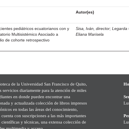
Autor(es)
ientes pediátricos ecuatorianos con y
Sisa, Iván, director
;
Legarda 
atorio Multisistémico Asociado a
Eliana Marisela
o de cohorte retrospectivo
ioteca de la Universidad San Francisco de Quito,
Ho
s servicios diariamente para la atención de miles
udiantes en donde pueden encontrar una
Se
onada y actualizada colección de libros impresos
Lu
rónicos en todas las áreas del conocimiento,
cuenta con suscripciones a las más importantes
Pe
s científicas y técnicas, una extensa colección de
Lu
les multimedia y acceso.