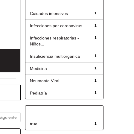
Título
Cuidados intensivos
1
Infecciones por coronavirus
1
Infecciones respiratorias -
1
Niños...
Insuficiencia multiorgánica
1
Medicina
1
Neumonía Viral
1
Pediatría
1
Has File(s)
Siguiente
true
1