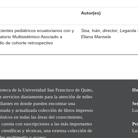
Autor(es)
ientes pediátricos ecuatorianos con y
Sisa, Iván, director
;
Legarda 
atorio Multisistémico Asociado a
Eliana Marisela
o de cohorte retrospectivo
ioteca de la Universidad San Francisco de Quito,
Ho
s servicios diariamente para la atención de miles
udiantes en donde pueden encontrar una
Se
onada y actualizada colección de libros impresos
Lu
rónicos en todas las áreas del conocimiento,
cuenta con suscripciones a las más importantes
Pe
s científicas y técnicas, una extensa colección de
Lu
les multimedia y acceso.