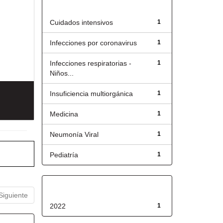
Título
Cuidados intensivos
1
Infecciones por coronavirus
1
Infecciones respiratorias -
1
Niños...
Insuficiencia multiorgánica
1
Medicina
1
Neumonía Viral
1
Pediatría
1
Fecha de lanzamiento
Siguiente
2022
1