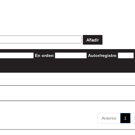
En orden
Autor/registro
Anterior
1