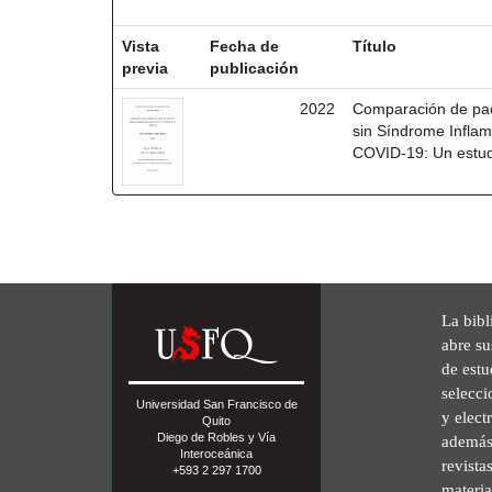
Resultados por ítem:
Vista
Fecha de
Título
previa
publicación
2022
Comparación de pac
sin Síndrome Inflam
COVID-19: Un estudi
La bibl
abre su
de est
selecci
Universidad San Francisco de
y elect
Quito
Diego de Robles y Vía
además 
Interoceánica
revista
+593 2 297 1700
materia