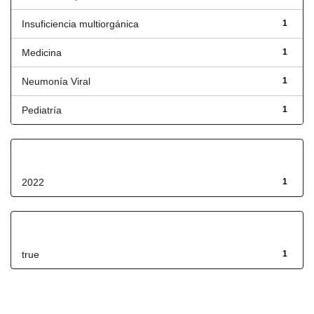
Insuficiencia multiorgánica
1
Medicina
1
Neumonía Viral
1
Pediatría
1
Fecha de lanzamiento
2022
1
Has File(s)
true
1