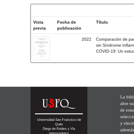
Resultados por ítem:
Vista
Fecha de
Título
previa
publicación
2022
Comparación de pac
sin Síndrome Inflam
COVID-19: Un estudi
La bibl
abre su
de est
selecci
Universidad San Francisco de
y elect
Quito
Diego de Robles y Vía
además 
Interoceánica