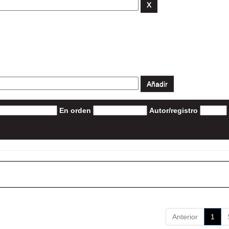
En orden
Autor/registro
Anterior
1