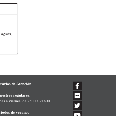
Urgilés,
rarios de Atención
mestres regulares:
nes a viernes: de 7h00 a 21h00
ríodos de verano: