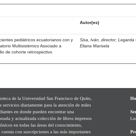
Autor(es)
ientes pediátricos ecuatorianos con y
Sisa, Iván, director
;
Legarda 
atorio Multisistémico Asociado a
Eliana Marisela
o de cohorte retrospectivo
ioteca de la Universidad San Francisco de Quito,
Ho
s servicios diariamente para la atención de miles
udiantes en donde pueden encontrar una
Se
onada y actualizada colección de libros impresos
Lu
rónicos en todas las áreas del conocimiento,
cuenta con suscripciones a las más importantes
Pe