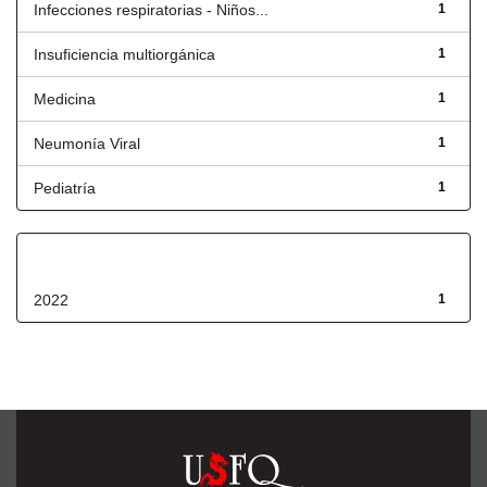
Infecciones respiratorias - Niños...
1
Insuficiencia multiorgánica
1
Medicina
1
Neumonía Viral
1
Pediatría
1
Fecha de lanzamiento
2022
1