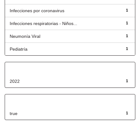
Infecciones por coronavirus
1
Infecciones respiratorias - Niños...
1
Neumonía Viral
1
Pediatría
1
Fecha de lanzamiento
2022
1
Has File(s)
true
1