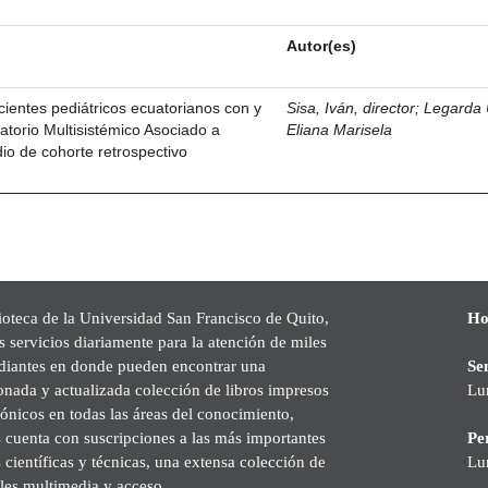
Autor(es)
ientes pediátricos ecuatorianos con y
Sisa, Iván, director
;
Legarda 
atorio Multisistémico Asociado a
Eliana Marisela
o de cohorte retrospectivo
ioteca de la Universidad San Francisco de Quito,
Ho
s servicios diariamente para la atención de miles
udiantes en donde pueden encontrar una
Se
onada y actualizada colección de libros impresos
Lu
rónicos en todas las áreas del conocimiento,
cuenta con suscripciones a las más importantes
Pe
s científicas y técnicas, una extensa colección de
Lu
les multimedia y acceso.