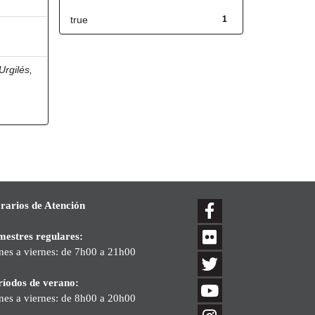
true
1
Urgilés,
rarios de Atención
mestres regulares:
nes a viernes: de 7h00 a 21h00
ríodos de verano:
nes a viernes: de 8h00 a 20h00