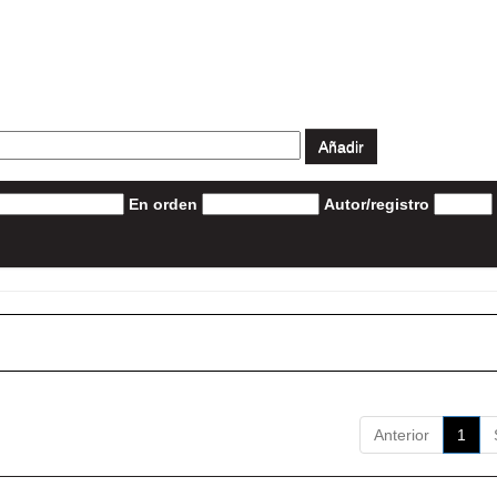
En orden
Autor/registro
Anterior
1