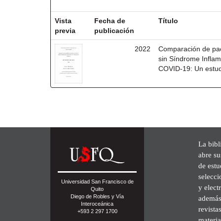
Resultados por ítem:
Vista
Fecha de
Título
previa
publicación
2022
Comparación de pac
sin Síndrome Inflam
COVID-19: Un estudi
La bibl
abre su
de est
selecci
Universidad San Francisco de
y elect
Quito
Diego de Robles y Vía
además 
Interoceánica
revista
+593 2 297 1700
materia