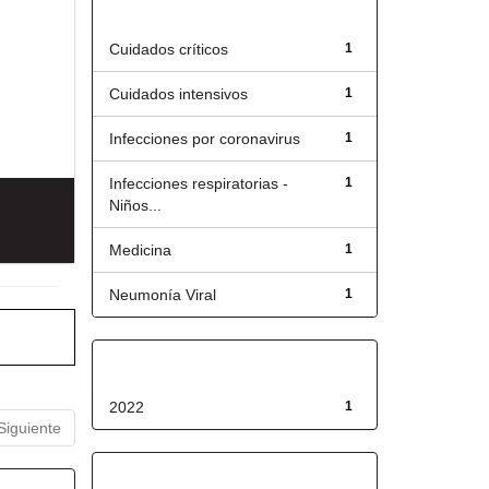
Título
Cuidados críticos
1
Cuidados intensivos
1
Infecciones por coronavirus
1
Infecciones respiratorias -
1
Niños...
Medicina
1
Neumonía Viral
1
Fecha de lanzamiento
2022
1
Siguiente
Has File(s)