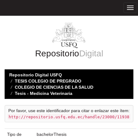
Skip
navigation
Repositorio
Digital
Repositorio Digital USFQ
TESIS COLEGIO DE PREGRADO
COLEGIO DE CIENCIAS DE LA SALUD
Tesis - Medicina Veterinaria
Por favor, use este identificador para citar o enlazar este ítem:
http://repositorio.usfq.edu.ec/handle/23000/11938
Tipo de
bachelorThesis