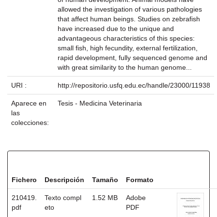
allowed the investigation of various pathologies
that affect human beings. Studies on zebrafish
have increased due to the unique and
advantageous characteristics of this species:
small fish, high fecundity, external fertilization,
rapid development, fully sequenced genome and
with great similarity to the human genome...
URI :
http://repositorio.usfq.edu.ec/handle/23000/11938
Aparece en
Tesis - Medicina Veterinaria
las
colecciones:
Ficheros en este ítem:
Fichero
Descripción
Tamaño
Formato
210419.
Texto compl
1.52 MB
Adobe
pdf
eto
PDF