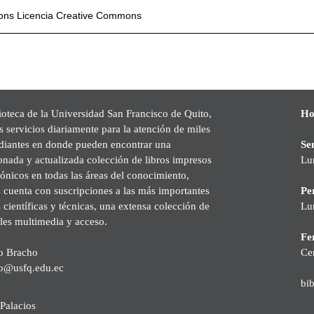
mons
Licencia Creative Commons
ioteca de la Universidad San Francisco de Quito,
Ho
s servicios diariamente para la atención de miles
udiantes en donde pueden encontrar una
Se
onada y actualizada colección de libros impresos
Lu
rónicos en todas las áreas del conocimiento,
cuenta con suscripciones a las más importantes
Pe
s científicas y técnicas, una extensa colección de
Lu
les multimedia y acceso.
Fer
o Bracho
Ce
o@usfq.edu.ec
bi
Palacios