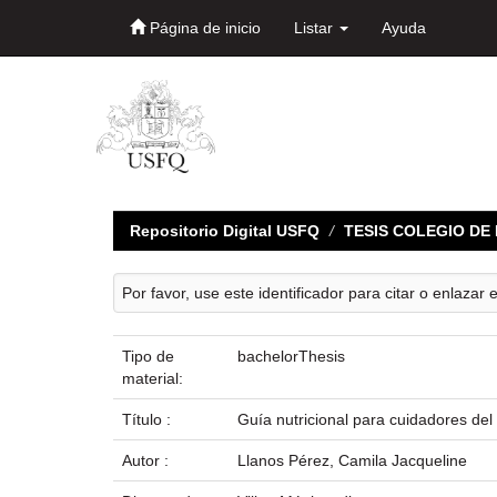
Página de inicio
Listar
Ayuda
Skip
navigation
Repositorio Digital USFQ
TESIS COLEGIO D
Por favor, use este identificador para citar o enlazar 
Tipo de
bachelorThesis
material:
Título :
Guía nutricional para cuidadores del
Autor :
Llanos Pérez, Camila Jacqueline