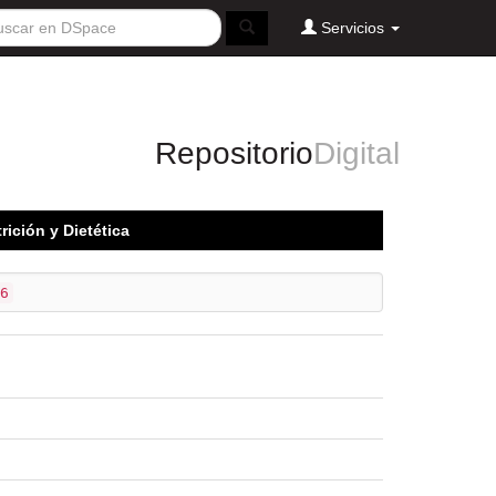
Servicios
Repositorio
Digital
trición y Dietética
6