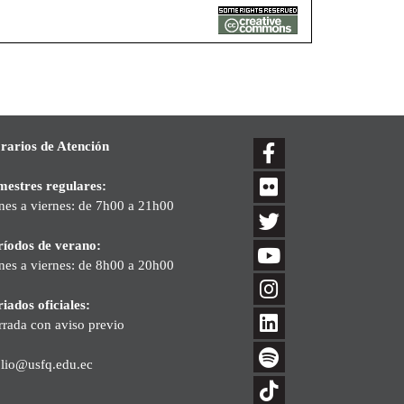
rarios de Atención
mestres regulares:
nes a viernes: de 7h00 a 21h00
ríodos de verano:
nes a viernes: de 8h00 a 20h00
iados oficiales:
rrada con aviso previo
blio@usfq.edu.ec