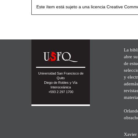
Este ítem está sujeto a una licencia Creative Com
La bibl
abre su
de est
selecci
Universidad San Francisco de
y elect
Quito
Diego de Robles y Vía
además 
Interoceánica
revista
+593 2 297 1700
materia
Orland
obrach
Xavier 