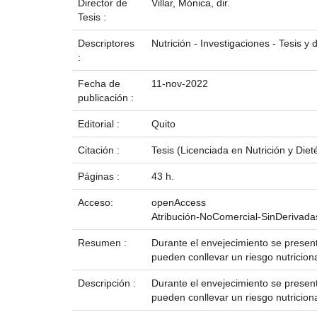
Director de
Villar, Mónica, dir.
Tesis :
Descriptores
Nutrición - Investigaciones - Tesis y
:
Fecha de
11-nov-2022
publicación :
Editorial :
Quito
Citación :
Tesis (Licenciada en Nutrición y Die
Páginas :
43 h.
Acceso:
openAccess
Atribución-NoComercial-SinDerivada
Resumen :
Durante el envejecimiento se present
pueden conllevar un riesgo nutriciona
Descripción :
Durante el envejecimiento se present
pueden conllevar un riesgo nutriciona