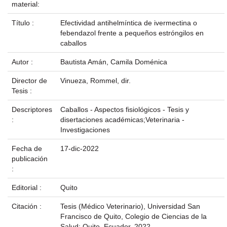
material:
Título :
Efectividad antihelmíntica de ivermectina o
febendazol frente a pequeños estróngilos en
caballos
Autor :
Bautista Amán, Camila Doménica
Director de
Vinueza, Rommel, dir.
Tesis :
Descriptores
Caballos - Aspectos fisiológicos - Tesis y
:
disertaciones académicas;Veterinaria -
Investigaciones
Fecha de
17-dic-2022
publicación
:
Editorial :
Quito
Citación :
Tesis (Médico Veterinario), Universidad San
Francisco de Quito, Colegio de Ciencias de la
Salud; Quito, Ecuador, 2022