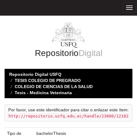
Skip
navigation
Repositorio
Digital
Repositorio Digital USFQ
TESIS COLEGIO DE PREGRADO
COLEGIO DE CIENCIAS DE LA SALUD
Tesis - Medicina Veterinaria
Por favor, use este identificador para citar o enlazar este ítem:
http://repositorio.usfq.edu.ec/handle/23000/12182
Tipo de
bachelorThesis