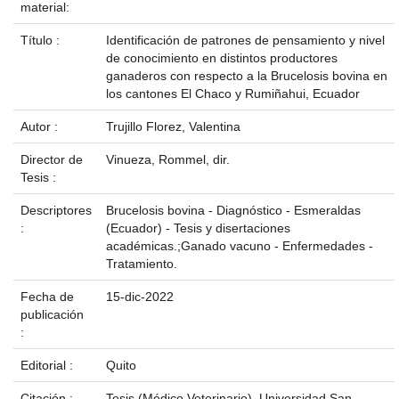
material:
Título :
Identificación de patrones de pensamiento y nivel
de conocimiento en distintos productores
ganaderos con respecto a la Brucelosis bovina en
los cantones El Chaco y Rumiñahui, Ecuador
Autor :
Trujillo Florez, Valentina
Director de
Vinueza, Rommel, dir.
Tesis :
Descriptores
Brucelosis bovina - Diagnóstico - Esmeraldas
:
(Ecuador) - Tesis y disertaciones
académicas.;Ganado vacuno - Enfermedades -
Tratamiento.
Fecha de
15-dic-2022
publicación
:
Editorial :
Quito
Citación :
Tesis (Médico Veterinario), Universidad San