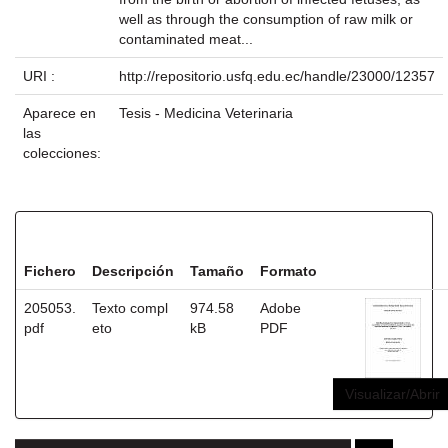
well as through the consumption of raw milk or
contaminated meat...
URI :
http://repositorio.usfq.edu.ec/handle/23000/12357
Aparece en
Tesis - Medicina Veterinaria
las
colecciones:
Ficheros en este ítem:
Fichero
Descripción
Tamaño
Formato
205053.
Texto compl
974.58
Adobe
pdf
eto
kB
PDF
Visualizar/Abrir