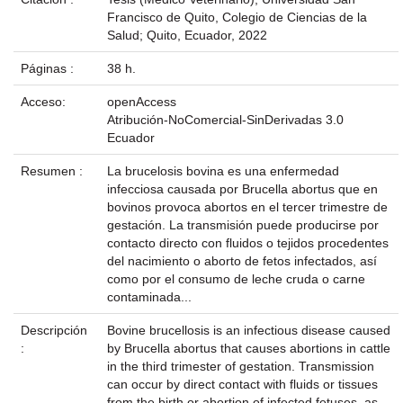
Francisco de Quito, Colegio de Ciencias de la
Salud; Quito, Ecuador, 2022
Páginas :
38 h.
Acceso:
openAccess
Atribución-NoComercial-SinDerivadas 3.0
Ecuador
Resumen :
La brucelosis bovina es una enfermedad
infecciosa causada por Brucella abortus que en
bovinos provoca abortos en el tercer trimestre de
gestación. La transmisión puede producirse por
contacto directo con fluidos o tejidos procedentes
del nacimiento o aborto de fetos infectados, así
como por el consumo de leche cruda o carne
contaminada...
Descripción
Bovine brucellosis is an infectious disease caused
:
by Brucella abortus that causes abortions in cattle
in the third trimester of gestation. Transmission
can occur by direct contact with fluids or tissues
from the birth or abortion of infected fetuses, as