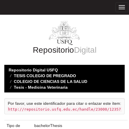
Skip
navigation
Repositorio
Digital
Repositorio Digital USFQ
TESIS COLEGIO DE PREGRADO
COLEGIO DE CIENCIAS DE LA SALUD
Tesis - Medicina Veterinaria
Por favor, use este identificador para citar o enlazar este ítem:
http://repositorio.usfq.edu.ec/handle/23000/12357
Tipo de
bachelorThesis