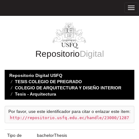
Skip
navigation
Repositorio
Digital
Repositorio Digital USFQ
TESIS COLEGIO DE PREGRADO
COLEGIO DE ARQUITECTURA Y DISEÑO INTERIOR
Tesis - Arquitectura
Por favor, use este identificador para citar o enlazar este ítem:
http://repositorio.usfq.edu.ec/handle/23000/1287
Tipo de
bachelorThesis