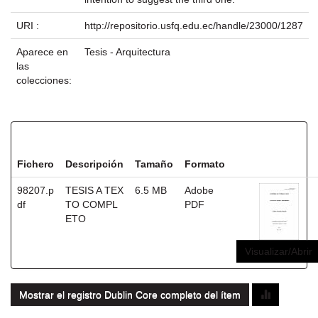
URI :
http://repositorio.usfq.edu.ec/handle/23000/1287
Aparece en
Tesis - Arquitectura
las
colecciones:
Ficheros en este ítem:
Fichero
Descripción
Tamaño
Formato
98207.p
TESIS A TEX
6.5 MB
Adobe
df
TO COMPL
PDF
ETO
Visualizar/Abrir
Mostrar el registro Dublin Core completo del ítem