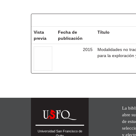
Resultados por ítem:
Vista
Fecha de
Título
previa
publicación
2015
Modalidades no trad
para la exploración
La bibl
abre su
de est
selecci
Universidad San Francisco de
y elect
Quito