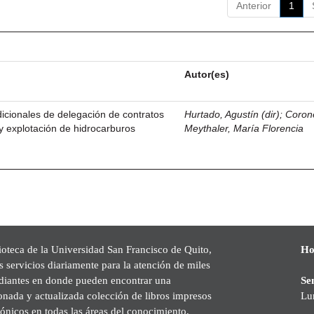
Anterior
1
Autor(es)
icionales de delegación de contratos
Hurtado, Agustín (dir)
;
Coron
 y explotación de hidrocarburos
Meythaler, María Florencia
ioteca de la Universidad San Francisco de Quito,
Ho
s servicios diariamente para la atención de miles
udiantes en donde pueden encontrar una
Se
onada y actualizada colección de libros impresos
Lu
rónicos en todas las áreas del conocimiento,