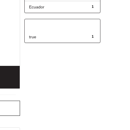
Ecuador
1
Has File(s)
true
1