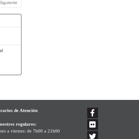
Siguiente
el
rarios de Atención
mestres regulares:
nes a viernes: de 7h00 a 21h00