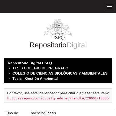
Skip
navigation
Repositorio
Digital
Repositorio Digital USFQ
TESIS COLEGIO DE PREGRADO
COLEGIO DE CIENCIAS BIOLÓGICAS Y AMBIENTALES
Tesis - Gestión Ambiental
Por favor, use este identificador para citar o enlazar este ítem:
http://repositorio.usfq.edu.ec/handle/23000/13005
Tipo de
bachelorThesis