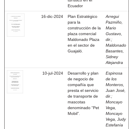
turístico en el
Ecuador
16-dic-2024
Plan Estratégico
Arregui
para la
Pazmiño,
construcción de la
Mario
plaza comercial
Gustavo,
Maldonado Plaza
dir.
;
en el sector de
Maldonado
Guajaló.
Basantes,
Sidney
Alejandra
10-jul-2024
Desarrollo y plan
Espinosa
de negocio de
de los
compañía que
Monteros,
presta el servicio
Juan José,
de transporte de
dir.
;
mascotas
Moncayo
denominado “Pet
Vega,
Mobil”.
Moncayo
Vega, Judy
Estefanía