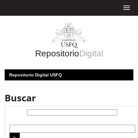
Skip
navigation
Repositorio
Digital
Repositorio Digital USFQ
Buscar
Buscar:
por