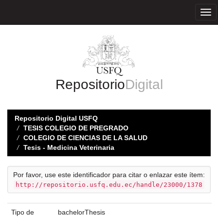
Skip
navigation
Repositorio
Digital
Repositorio Digital USFQ
TESIS COLEGIO DE PREGRADO
COLEGIO DE CIENCIAS DE LA SALUD
Tesis - Medicina Veterinaria
Por favor, use este identificador para citar o enlazar este ítem:
http://repositorio.usfq.edu.ec/handle/23000/1378
Tipo de
bachelorThesis