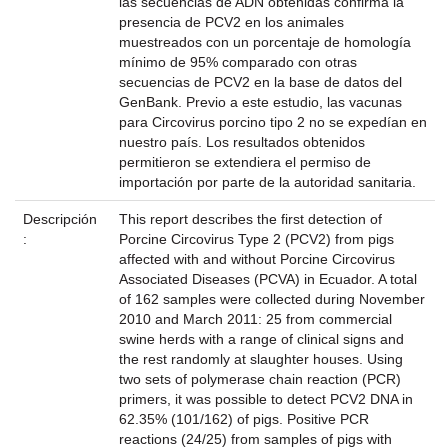
las secuencias de ADN obtenidas confirma la
presencia de PCV2 en los animales
muestreados con un porcentaje de homología
mínimo de 95% comparado con otras
secuencias de PCV2 en la base de datos del
GenBank. Previo a este estudio, las vacunas
para Circovirus porcino tipo 2 no se expedían en
nuestro país. Los resultados obtenidos
permitieron se extendiera el permiso de
importación por parte de la autoridad sanitaria.
Descripción
This report describes the first detection of
:
Porcine Circovirus Type 2 (PCV2) from pigs
affected with and without Porcine Circovirus
Associated Diseases (PCVA) in Ecuador. A total
of 162 samples were collected during November
2010 and March 2011: 25 from commercial
swine herds with a range of clinical signs and
the rest randomly at slaughter houses. Using
two sets of polymerase chain reaction (PCR)
primers, it was possible to detect PCV2 DNA in
62.35% (101/162) of pigs. Positive PCR
reactions (24/25) from samples of pigs with