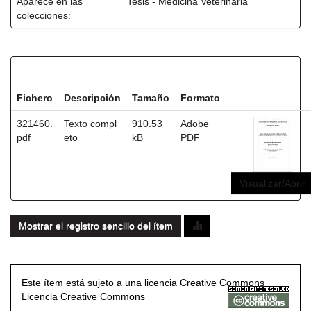
Aparece en las
Tesis - Medicina Veterinaria
colecciones:
Ficheros en este ítem:
Fichero
Descripción
Tamaño
Formato
321460.
Texto compl
910.53
Adobe
pdf
eto
kB
PDF
Visualizar/Abrir
Mostrar el registro sencillo del ítem
Este ítem está sujeto a una licencia Creative Commons
Licencia Creative Commons