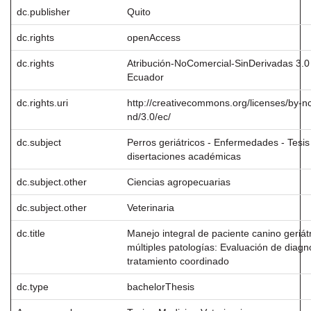
dc.publisher
Quito
dc.rights
openAccess
dc.rights
Atribución-NoComercial-SinDerivadas 3.0
Ecuador
dc.rights.uri
http://creativecommons.org/licenses/by-n
nd/3.0/ec/
dc.subject
Perros geriátricos - Enfermedades - Tesis
disertaciones académicas
dc.subject.other
Ciencias agropecuarias
dc.subject.other
Veterinaria
dc.title
Manejo integral de paciente canino geriát
múltiples patologías: Evaluación de diagn
tratamiento coordinado
dc.type
bachelorThesis