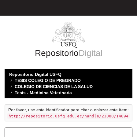
Skip
navigation
Repositorio
Digital
Repositorio Digital USFQ
TESIS COLEGIO DE PREGRADO
COLEGIO DE CIENCIAS DE LA SALUD
Tesis - Medicina Veterinaria
Por favor, use este identificador para citar o enlazar este ítem:
http://repositorio.usfq.edu.ec/handle/23000/14894
Registro completo de metadatos