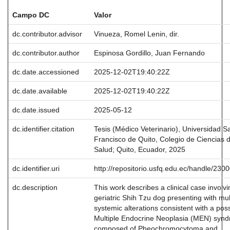
Campo DC
Valor
dc.contributor.advisor
Vinueza, Romel Lenin, dir.
dc.contributor.author
Espinosa Gordillo, Juan Fernando
dc.date.accessioned
2025-12-02T19:40:22Z
dc.date.available
2025-12-02T19:40:22Z
dc.date.issued
2025-05-12
dc.identifier.citation
Tesis (Médico Veterinario), Universidad S
Francisco de Quito, Colegio de Ciencias d
Salud; Quito, Ecuador, 2025
dc.identifier.uri
http://repositorio.usfq.edu.ec/handle/230
dc.description
This work describes a clinical case involvi
geriatric Shih Tzu dog presenting with mul
systemic alterations consistent with a pos
Multiple Endocrine Neoplasia (MEN) syn
composed of Pheochromocytoma and