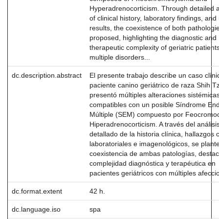
Hyperadrenocorticism. Through detailed a
of clinical history, laboratory findings, an
results, the coexistence of both pathologie
proposed, highlighting the diagnostic and
therapeutic complexity of geriatric patient
multiple disorders...
dc.description.abstract
El presente trabajo describe un caso clín
paciente canino geriátrico de raza Shih T
presentó múltiples alteraciones sistémica
compatibles con un posible Síndrome En
Múltiple (SEM) compuesto por Feocromo
Hiperadrenocorticism. A través del análisi
detallado de la historia clínica, hallazgos c
laboratoriales e imagenológicos, se plante
coexistencia de ambas patologías, desta
complejidad diagnóstica y terapéutica en
pacientes geriátricos con múltiples afecci
dc.format.extent
42 h.
dc.language.iso
spa