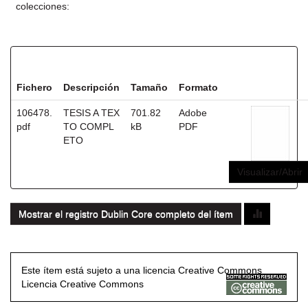
colecciones:
Ficheros en este ítem:
Fichero
Descripción
Tamaño
Formato
106478.
TESIS A TEX
701.82
Adobe
pdf
TO COMPL
kB
PDF
ETO
Visualizar/Abrir
Mostrar el registro Dublin Core completo del ítem
Este ítem está sujeto a una licencia Creative Commons
Licencia Creative Commons