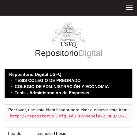
Skip
navigation
Repositorio
Digital
Repositorio Digital USFQ
TESIS COLEGIO DE PREGRADO
COLEGIO DE ADMINISTRACIÓN Y ECONOMIA
Tesis - Administración de Empresas
Por favor, use este identificador para citar o enlazar este ítem:
http://repositorio.usfq.edu.ec/handle/23000/1571
Tipo de
bachelorThesis