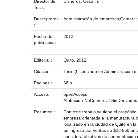
Director de
Cisneros, César, dir.
Tesis :
Descriptores
Administración de empresas;Comerci
:
Fecha de
2012
publicación
:
Editorial :
Quito, 2012.
Citación :
Tesis (Licenciado en Administración d
Páginas :
68 h.
Acceso:
openAccess
Atribución-NoComercial-SinDerivadas
Resumen :
Con este trabajo se tiene el propósit
empresa orientada a la manufactura de
localizado en la ciudad de Quito en l
un ingreso por ventas de $28.550 en e
considera objetivos de segmentación 