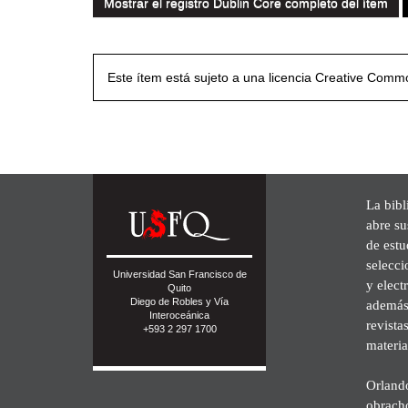
Mostrar el registro Dublin Core completo del ítem
Este ítem está sujeto a una licencia Creative Com
La bibl
abre su
de est
selecci
Universidad San Francisco de
y elect
Quito
Diego de Robles y Vía
además 
Interoceánica
revista
+593 2 297 1700
materia
Orland
obrach