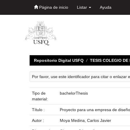
Página de inicio
Listar
Ayuda
Skip
navigation
Repositorio Digital USFQ
TESIS COLEGIO D
Por favor, use este identificador para citar o enlazar 
Tipo de
bachelorThesis
material:
Título :
Proyecto para una empresa de diseño i
Autor :
Moya Medina, Carlos Javier