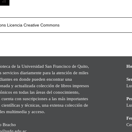
mons
Licencia Creative Commons
ioteca de la Universidad San Francisco de Quito,
Ho
s servicios diariamente para la atención de miles
udiantes en donde pueden encontrar una
Se
onada y actualizada colección de libros impresos
Lu
rónicos en todas las áreas del conocimiento,
cuenta con suscripciones a las más importantes
Pe
s científicas y técnicas, una extensa colección de
Lu
les multimedia y acceso.
Fer
o Bracho
Ce
o@usfq.edu.ec