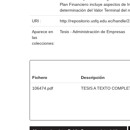
Plan Financiero incluye aspectos de In
determinación del Valor Terminal del 
URI :
http://repositorio.usfq.edu.ec/handle
Aparece en
Tesis - Administración de Empresas
las
colecciones:
Ficheros en este ítem:
Fichero
Descripción
106474.pdf
TESIS A TEXTO COMPLE