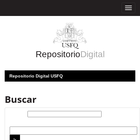
Skip
navigation
Repositorio
Digital
Repositorio Digital USFQ
Buscar
Buscar:
por