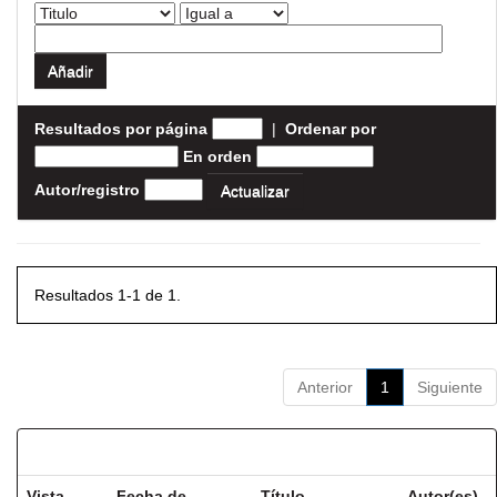
Resultados por página
|
Ordenar por
En orden
Autor/registro
Resultados 1-1 de 1.
Anterior
1
Siguiente
Resultados por ítem:
Vista
Fecha de
Título
Autor(es)