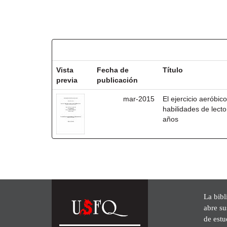
Resultados por ítem:
Vista
Fecha de
Título
previa
publicación
mar-2015
El ejercicio aeróbico
habilidades de lecto
años
La bibl
abre su
de est