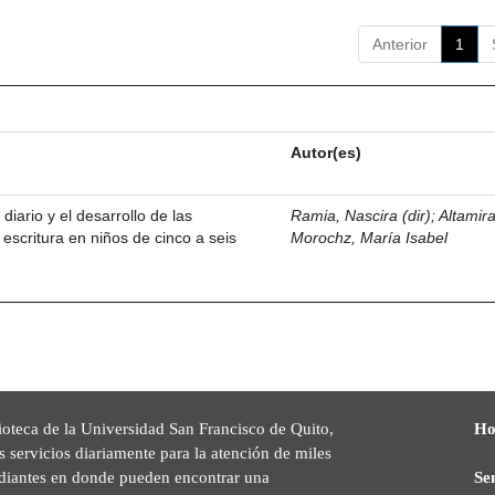
Anterior
1
Autor(es)
 diario y el desarrollo de las
Ramia, Nascira (dir)
;
Altamir
 escritura en niños de cinco a seis
Morochz, María Isabel
ioteca de la Universidad San Francisco de Quito,
Ho
s servicios diariamente para la atención de miles
udiantes en donde pueden encontrar una
Se