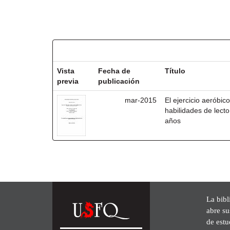
Resultados por ítem:
Vista
Fecha de
Título
previa
publicación
mar-2015
El ejercicio aeróbico
habilidades de lecto
años
La bibl
abre su
de est