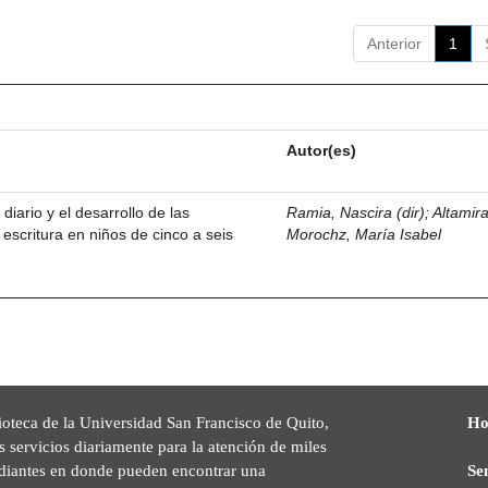
Anterior
1
Autor(es)
 diario y el desarrollo de las
Ramia, Nascira (dir)
;
Altamir
 escritura en niños de cinco a seis
Morochz, María Isabel
ioteca de la Universidad San Francisco de Quito,
Ho
s servicios diariamente para la atención de miles
udiantes en donde pueden encontrar una
Se