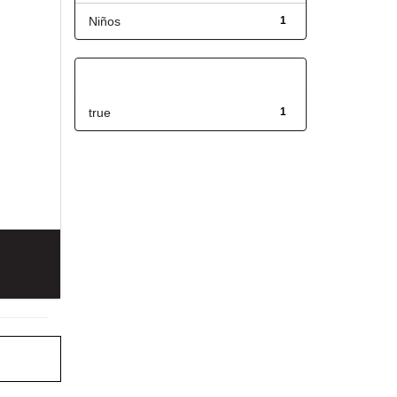
Niños
1
Has File(s)
true
1