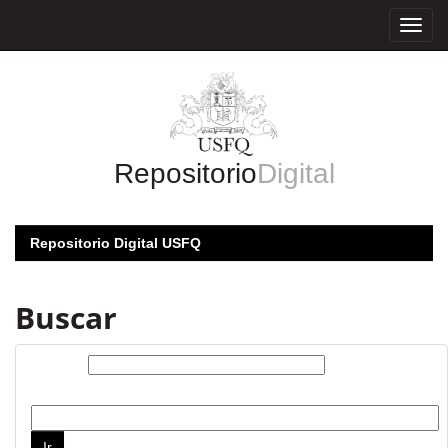
Skip
navigation
Repositorio
Digital
Repositorio Digital USFQ
Buscar
Buscar:
por