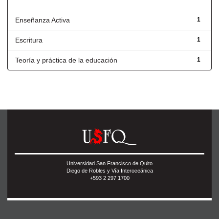
Título
Enseñanza Activa
1
Escritura
1
Teoría y práctica de la educación
1
Universidad San Francisco de Quito
Diego de Robles y Vía Interoceánica
+593 2 297 1700