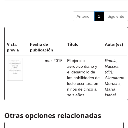
Anterior
1
Siguiente
Resultados por ítem:
Vista
Fecha de
Título
Autor(es)
previa
publicación
mar-2015
El ejercicio
Ramia,
aeróbico diario y
Nascira
el desarrollo de
(dir)
;
las habilidades de
Altamirano
lecto escritura en
Morochz,
niños de cinco a
María
seis años
Isabel
Otras opciones relacionadas