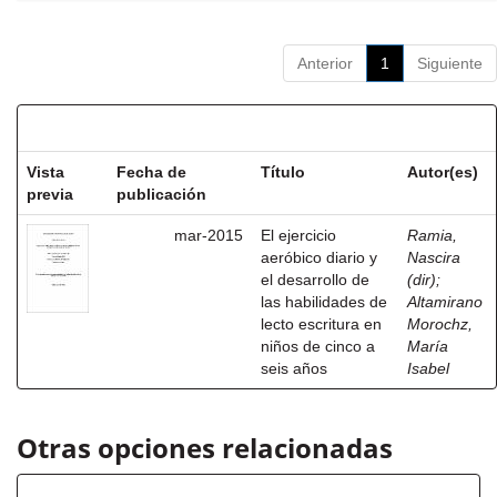
Anterior
1
Siguiente
Resultados por ítem:
Vista
Fecha de
Título
Autor(es)
previa
publicación
mar-2015
El ejercicio
Ramia,
aeróbico diario y
Nascira
el desarrollo de
(dir)
;
las habilidades de
Altamirano
lecto escritura en
Morochz,
niños de cinco a
María
seis años
Isabel
Otras opciones relacionadas