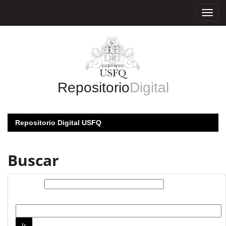
Skip
navigation
Repositorio
Digital
Repositorio Digital USFQ
Buscar
Buscar:
por