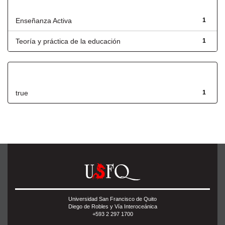
Título
Enseñanza Activa
1
Teoría y práctica de la educación
1
Has File(s)
true
1
Universidad San Francisco de Quito
Diego de Robles y Vía Interoceánica
+593 2 297 1700