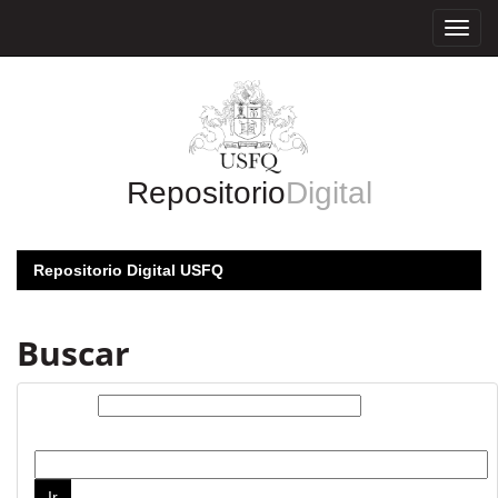
Skip
navigation
Repositorio
Digital
Repositorio Digital USFQ
Buscar
Buscar:
por