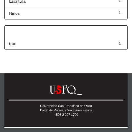
Escritura
1
Niños
1
Has File(s)
true
1
Universidad San Francisco de Quito
Diego de Robles y Vía Interoceánica
+593 2 297 1700