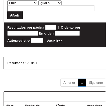
Resultados por página
|
Ordenar por
En orden
Autor/registro
Resultados 1-1 de 1.
Anterior
1
Siguiente
Resultados por ítem:
Vista
Fecha de
Título
Autor(es)