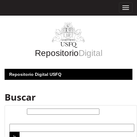
Skip
navigation
Repositorio
Digital
Repositorio Digital USFQ
Buscar
Buscar:
por