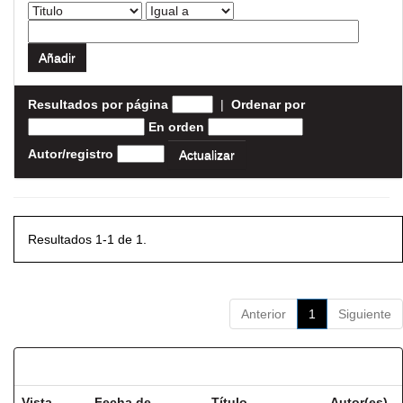
Resultados por página
|
Ordenar por
En orden
Autor/registro
Resultados 1-1 de 1.
Anterior
1
Siguiente
Resultados por ítem:
Vista
Fecha de
Título
Autor(es)