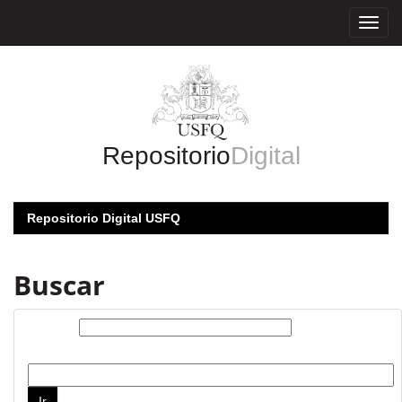
Skip
navigation
Repositorio
Digital
Repositorio Digital USFQ
Buscar
Buscar:
por