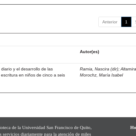
Anterior
1
Autor(es)
 diario y el desarrollo de las
Ramia, Nascira (dir)
;
Altamir
 escritura en niños de cinco a seis
Morochz, María Isabel
ioteca de la Universidad San Francisco de Quito,
Ho
s servicios diariamente para la atención de miles