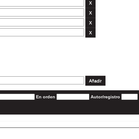
En orden
Autor/registro