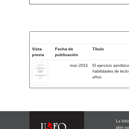
Resultados por ítem:
Vista
Fecha de
Título
previa
publicación
mar-2015
El ejercicio aeróbico
habilidades de lecto
años
La bibl
abre su