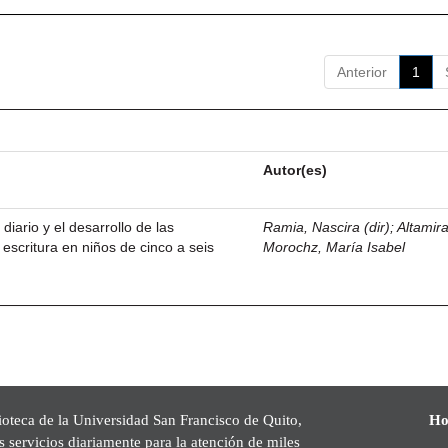
Anterior
1
Autor(es)
 diario y el desarrollo de las
Ramia, Nascira (dir)
;
Altamir
 escritura en niños de cinco a seis
Morochz, María Isabel
ioteca de la Universidad San Francisco de Quito,
Ho
s servicios diariamente para la atención de miles