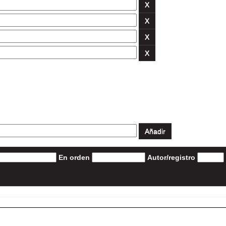
En orden
Autor/registro