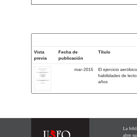
Resultados por ítem:
Vista
Fecha de
Título
previa
publicación
mar-2015
El ejercicio aeróbico
habilidades de lecto
años
La bibl
abre su